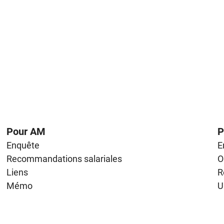
Pour AM
P
Enquête
E
Recommandations salariales
O
Liens
R
Mémo
U