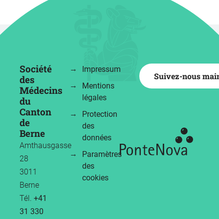
Société
Impressum
Suivez-nous mai
des
Mentions
Médecins
légales
du
Canton
Protection
de
des
Berne
données
Amthausgasse
Paramètres
28
des
3011
cookies
Berne
Tél.
+41
31 330