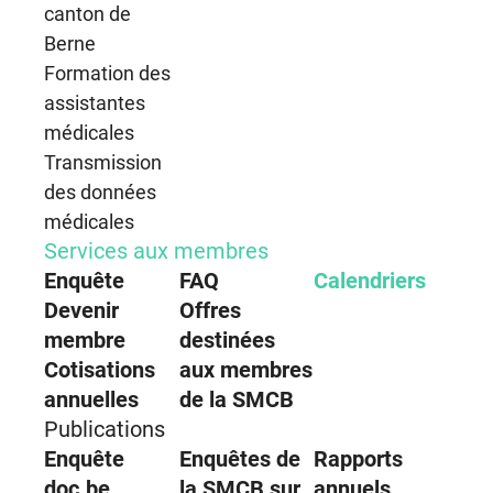
canton de
Berne
Formation des
assistantes
médicales
Transmission
des données
médicales
Services aux membres
Enquête
FAQ
Calendriers
Devenir
Offres
membre
destinées
Cotisations
aux membres
annuelles
de la SMCB
Publications
Enquête
Enquêtes de
Rapports
doc.be
la SMCB sur
annuels