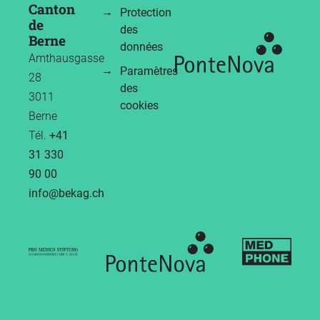
Canton
Protection
de
des
Berne
données
Amthausgasse
Paramètres
28
des
3011
cookies
Berne
Tél.
+41
31 330
90 00
info
bekag.ch