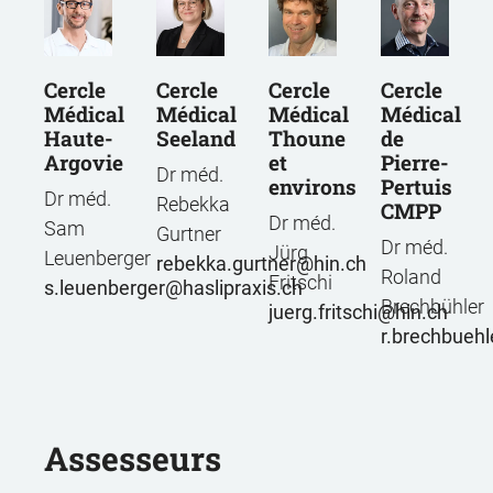
Cercle
Cercle
Cercle
Cercle
Médical
Médical
Médical
Médical
Haute-
Seeland
Thoune
de
Argovie
et
Pierre-
Dr méd.
environs
Pertuis
Dr méd.
Rebekka
CMPP
Dr méd.
Sam
Gurtner
Dr méd.
Jürg
Leuenberger
rebekka.gurtner
hin.ch
Roland
Fritschi
s.leuenberger@haslipraxis.ch
Brechbühler
juerg.fritschi
hin.ch
r.brechbuehl
Assesseurs