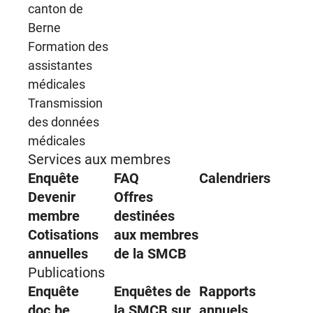
canton de
Berne
Formation des
assistantes
médicales
Transmission
des données
médicales
Services aux membres
Enquête
FAQ
Calendriers
Devenir
Offres
membre
destinées
Cotisations
aux membres
annuelles
de la SMCB
Publications
Enquête
Enquêtes de
Rapports
doc.be
la SMCB sur
annuels