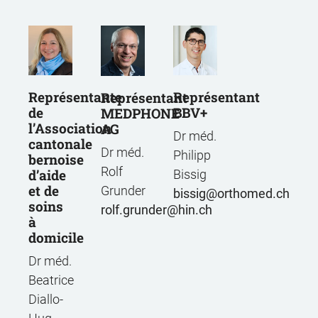
Représentante
Représentant
Représentant
de
BBV+
MEDPHONE
l’Association
AG
Dr méd.
cantonale
Dr méd.
Philipp
bernoise
Rolf
d’aide
Bissig
et de
Grunder
bissig
orthomed.ch
soins
rolf.grunder
hin.ch
à
domicile
Dr méd.
Beatrice
Diallo-