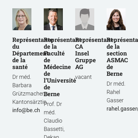
Représentant
Représentante
Représentant
Représenta
de la
du
CA
de la
Faculté
Département
Insel
section
de
de la
Gruppe
ASMAC
Médecine
santé
AG
de
de
Berne
Dr méd.
vacant
l’Université
Dr méd.
Barbara
de
Rahel
Berne
Grützmacher,
Gasser
Kantonsärztin
Prof. Dr
rahel.gasser
info
be.ch
méd.
Claudio
Bassetti,
Dekan