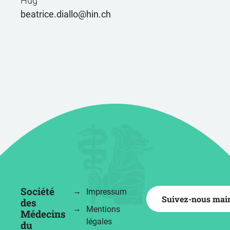
Hug
beatrice.diallo
hin.ch
Société
Impressum
Suivez-nous mai
des
Mentions
Médecins
légales
du