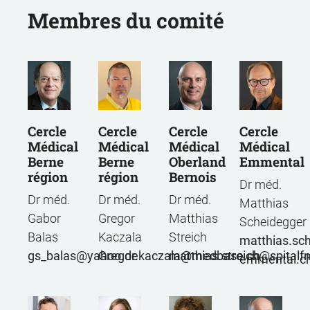
Membres du comité
Cercle
Cercle
Cercle
Cercle
Médical
Médical
Médical
Médical
Berne
Emmental
Berne
Oberland
région
région
Bernois
Dr méd.
Dr méd.
Dr méd.
Dr méd.
Matthias
Gregor
Gabor
Matthias
Scheidegger
Kaczala
Balas
Streich
matthias.sc
Gregor.kaczala
medbase.ch
gs_balas@yahoo.de
matthias.streich
spitalf
emmental.c