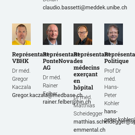
claudio.bassetti
meddek.unibe.ch
Représentant
Représentant
Représentant
Représenta
VBHK
des
PonteNova
Politique
médecins
AG
Dr méd.
Prof Dr
exerçant
Dr méd.
Gregor
méd.
en
Rainer
hôpital
Kaczala
Hans-
Felber
Gregor.kaczala
medbase.ch
Peter
Dr méd.
rainer.felber
hin.ch
Kohler
Matthias
hans-
Scheidegger
peter.kohler
matthias.scheidegger
sp
emmental.ch