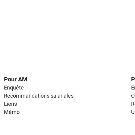
Pour AM
P
Enquête
E
Recommandations salariales
O
Liens
R
Mémo
U