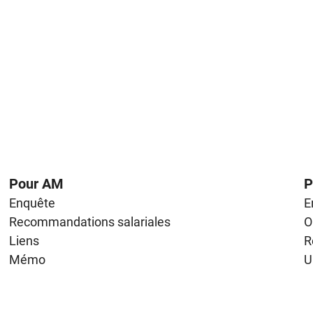
Pour AM
P
Enquête
E
Recommandations salariales
O
Liens
R
Mémo
U