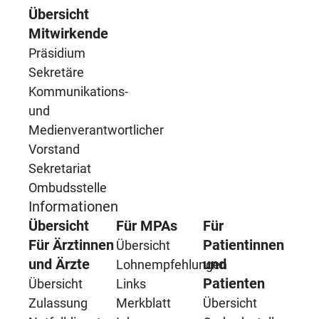
Übersicht
Mitwirkende
Präsidium
Sekretäre
Kommunikations-
und
Medienverantwortlicher
Vorstand
Sekretariat
Ombudsstelle
Informationen
Übersicht
Für MPAs
Für
Für Ärztinnen
Patientinnen
Übersicht
und Ärzte
und
Lohnempfehlungen
Patienten
Übersicht
Links
Zulassung
Merkblatt
Übersicht