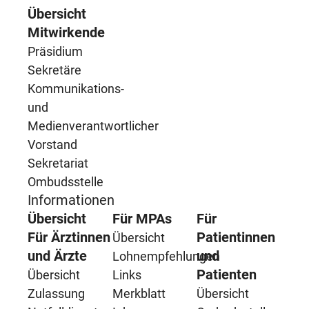
Übersicht
Mitwirkende
Präsidium
Sekretäre
Kommunikations-
und
Medienverantwortlicher
Vorstand
Sekretariat
Ombudsstelle
Informationen
Übersicht
Für MPAs
Für
Für Ärztinnen
Patientinnen
Übersicht
und Ärzte
und
Lohnempfehlungen
Patienten
Übersicht
Links
Zulassung
Merkblatt
Übersicht