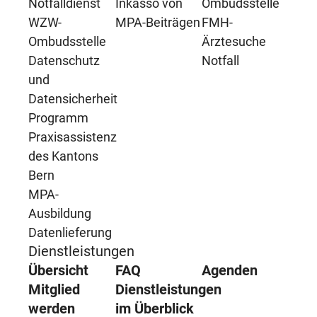
Notfalldienst
Inkasso von
Ombudsstelle
WZW-
MPA-Beiträgen
FMH-
Ombudsstelle
Ärztesuche
Datenschutz
Notfall
und
Datensicherheit
Programm
Praxisassistenz
des Kantons
Bern
MPA-
Ausbildung
Datenlieferung
Dienstleistungen
Übersicht
FAQ
Agenden
Mitglied
Dienstleistungen
werden
im Überblick