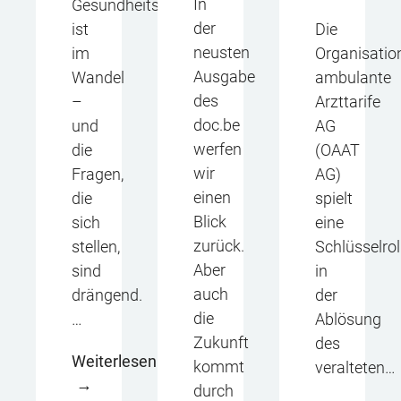
In
Gesundheitswesen
der
Die
ist
neusten
Organisatio
im
Ausgabe
ambulante
Wandel
des
Arzttarife
–
doc.be
AG
und
werfen
(OAAT
die
wir
AG)
Fragen,
einen
spielt
die
Blick
eine
sich
zurück.
Schlüsselrol
stellen,
Aber
in
sind
auch
der
drängend.
die
Ablösung
…
Zukunft
des
Weiterlesen
kommt
veralteten…
durch