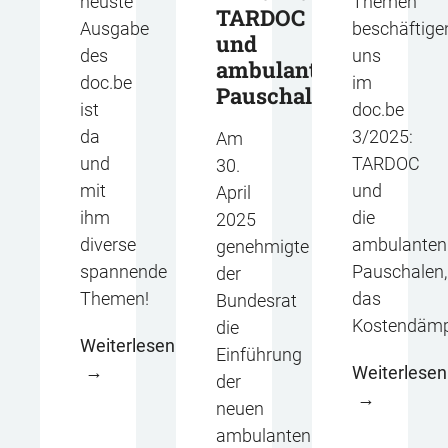
neuste
Themen
TARDOC
Ausgabe
beschäftige
und
des
uns
ambulante
doc.be
im
Pauschalen
ist
doc.be
da
3/2025:
Am
und
TARDOC
30.
mit
und
April
ihm
die
2025
diverse
ambulanten
genehmigte
spannende
Pauschalen,
der
Themen!
das
Bundesrat
Kostendämp
die
Weiterlesen
Einführung
Weiterlesen
der
neuen
ambulanten