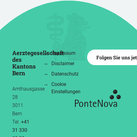
Aerztegesellschaft
Impressum
Folgen Sie uns je
des
Disclaimer
Kantons
Bern
Datenschutz
Cookie
Amthausgasse
Einstellungen
28
3011
Bern
Tel.
+41
31 330