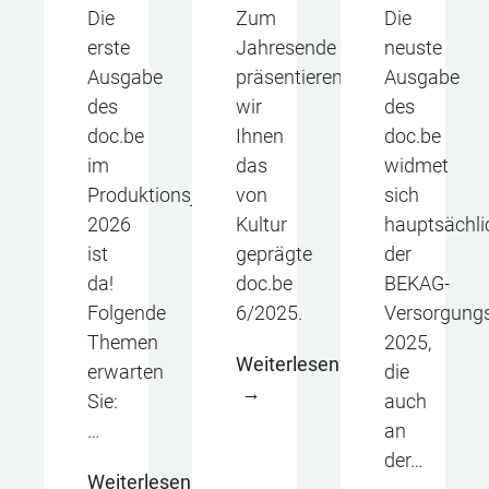
Die
Zum
Die
erste
Jahresende
neuste
Ausgabe
präsentieren
Ausgabe
des
wir
des
doc.be
Ihnen
doc.be
im
das
widmet
Produktionsjahr
von
sich
2026
Kultur
hauptsächli
ist
geprägte
der
da!
doc.be
BEKAG-
Folgende
6/2025.
Versorgung
Themen
2025,
Weiterlesen
erwarten
die
Sie:
auch
…
an
der…
Weiterlesen