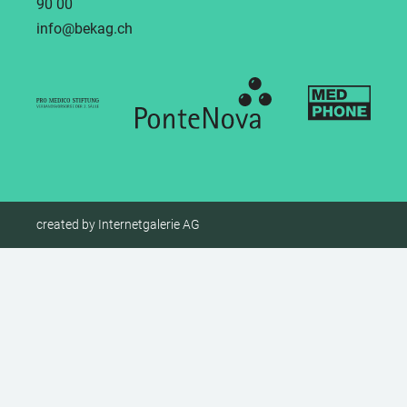
90 00
info
bekag.ch
created by Internetgalerie AG