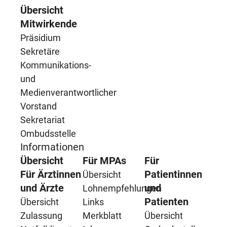
Übersicht
Mitwirkende
Präsidium
Sekretäre
Kommunikations-
und
Medienverantwortlicher
Vorstand
Sekretariat
Ombudsstelle
Informationen
Übersicht
Für MPAs
Für
Für Ärztinnen
Patientinnen
Übersicht
und Ärzte
und
Lohnempfehlungen
Patienten
Übersicht
Links
Zulassung
Merkblatt
Übersicht